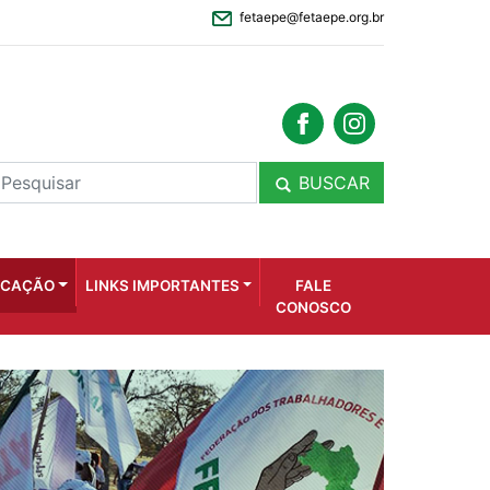
fetaepe@fetaepe.org.br
BUSCAR
ICAÇÃO
LINKS IMPORTANTES
FALE
CONOSCO