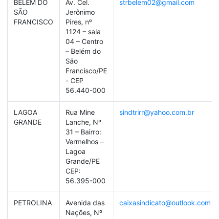
BELÉM DO
Av. Cel.
strbelem02@gmail.com
SÃO
Jerônimo
FRANCISCO
Pires, nº
1124 – sala
04 – Centro
– Belém do
São
Francisco/PE
- CEP
56.440-000
LAGOA
Rua Mine
sindtrirr@yahoo.com.br
GRANDE
Lanche, Nº
31 – Bairro:
Vermelhos –
Lagoa
Grande/PE
CEP:
56.395-000
PETROLINA
Avenida das
caixasindicato@outlook.com
Nações, Nº