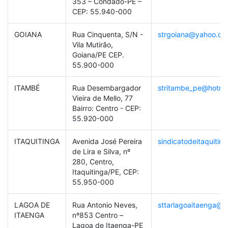
353 – Condado-PE –
CEP: 55.940-000
GOIANA
Rua Cinquenta, S/N -
strgoiana@yahoo.co
Vila Mutirão,
Goiana/PE CEP.
55.900-000
ITAMBÉ
Rua Desembargador
stritambe_pe@hotma
Vieira de Mello, 77
Bairro: Centro - CEP:
55.920-000
ITAQUITINGA
Avenida José Pereira
sindicatodeitaquiti
de Lira e Silva, nº
280, Centro,
Itaquitinga/PE, CEP:
55.950-000
LAGOA DE
Rua Antonio Neves,
sttarlagoaitaenga@g
ITAENGA
nº853 Centro –
Lagoa de Itaenga-PE