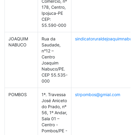
Comércio, nº
178, Centro,
Ipojuca-PE
CEP:
55.590-000
JOAQUIM
Rua da
sindicatoruraldejoaquimnabu
NABUCO
Saudade,
n°12 –
Centro
Joaquim
Nabuco/PE.
CEP 55.535-
000
POMBOS
1ª. Travessa
strpombos@gmial.com
José Aniceto
do Prado, nº
56, 1º Andar,
Sala 01 –
Centro -
Pombos/PE -