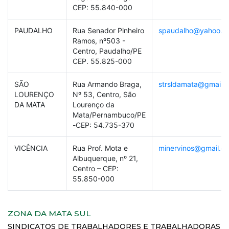
CEP: 55.840-000
PAUDALHO
Rua Senador Pinheiro
spaudalho@yahoo.c
Ramos, nº503 -
Centro, Paudalho/PE
CEP. 55.825-000
SÃO
Rua Armando Braga,
strsldamata@gmail.
LOURENÇO
Nº 53, Centro, São
DA MATA
Lourenço da
Mata/Pernambuco/PE
-CEP: 54.735-370
VICÊNCIA
Rua Prof. Mota e
minervinos@gmail.c
Albuquerque, nº 21,
Centro – CEP:
55.850-000
ZONA DA MATA SUL
SINDICATOS DE TRABALHADORES E TRABALHADORAS