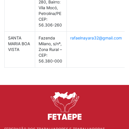
280, Bairro:
Vila Mocó,
Petrolina/PE
CEP:
56.306-260
SANTA
Fazenda
rafaelnayara32@gmail.com
MARIA BOA
Milano, s/nº,
VISTA
Zona Rural –
CEP:
56.380-000