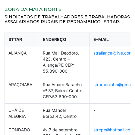
ZONA DA MATA NORTE
SINDICATOS DE TRABALHADORES E TRABALHADORAS
ASSALARIADOS RURAIS DE PERNAMBUCO –STTAR.
STTAR
ENDEREÇO
E-MAIL
ALIANÇA
Rua Mal. Deodoro,
stralianca@live.com
423, Centro –
Aliança/PE CEP:
55.890-000
ARAÇOIABA
Rua Amaro Baracho
straracoiaba@gmail
nº 37, Bairro: Centro
CEP:53.690-000
CHÃ DE
Rua Manoel
-
ALEGRIA
Borba,42, Centro
CONDADO
Av.7 de setembro,
strcpe@hotmail.com