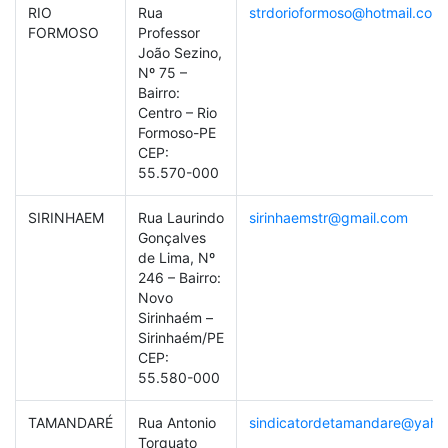
RIO
Rua
strdorioformoso@hotmail.com
FORMOSO
Professor
João Sezino,
Nº 75 –
Bairro:
Centro – Rio
Formoso-PE
CEP:
55.570-000
SIRINHAEM
Rua Laurindo
sirinhaemstr@gmail.com
Gonçalves
de Lima, Nº
246 – Bairro:
Novo
Sirinhaém –
Sirinhaém/PE
CEP:
55.580-000
TAMANDARÉ
Rua Antonio
sindicatordetamandare@yaho
Torquato