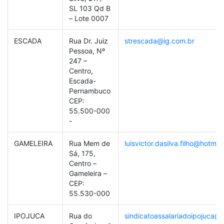
SL 103 Qd B
– Lote 0007
ESCADA
Rua Dr. Juiz
strescada@ig.com.br
Pessoa, Nº
247 –
Centro,
Escada-
Pernambuco
CEP:
55.500-000
-
GAMELEIRA
Rua Mem de
luisvictor.dasilva.filho@hotmai
Sá, 175,
Centro –
Gameleira –
CEP:
55.530-000
IPOJUCA
Rua do
sindicatoassalariadoipojuca@