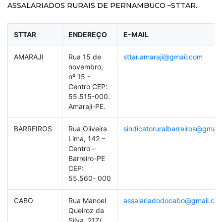
ASSALARIADOS RURAIS DE PERNAMBUCO –STTAR.
STTAR
ENDEREÇO
E-MAIL
AMARAJI
Rua 15 de
sttar.amaraji@gmail.com
novembro,
nº 15 -
Centro CEP:
55.515-000.
Amaraji-PE.
BARREIROS
Rua Oliveira
sindicatoruralbarreiros@gmail
Lima, 142 –
Centro –
Barreiro-PE
CEP:
55.560- 000
CABO
Rua Manoel
assalariadodocabo@gmail.co
Queiroz da
Silva, 217/